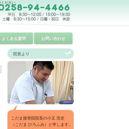
せください。
よくある質問
お問い合わせ
院長より
こだま接骨院院長の小玉 浩史
（こだま ひろふみ）と申します。