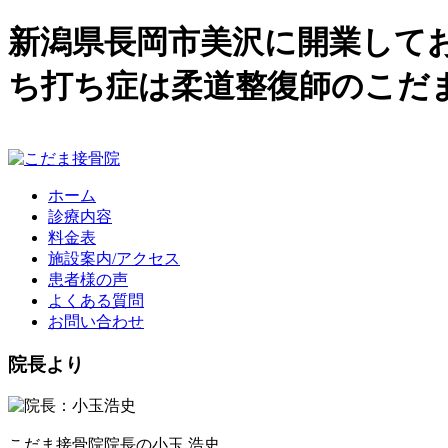
新潟県長岡市美沢に開業して
ち打ち症は柔道整復師のこだ
ホーム
診療内容
料金表
施設案内/アクセス
患者様の声
よくある質問
お問い合わせ
院長より
こだま接骨院院長の小玉 浩史