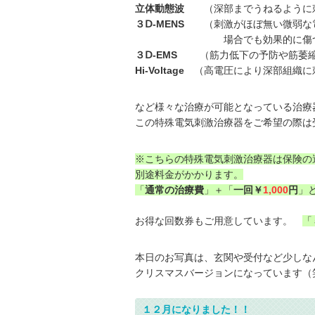
立体動態波
（深部までうねるように刺
３Ⅾ-MENS
（刺激がほぼ無い微弱な電
場合でも効果的に傷ついた組織
３Ⅾ-EMS
（筋力低下の予防や筋萎縮の
Hi-Voltage
（高電圧により深部組織に
など様々な治療が可能となっている治療
この特殊電気刺激治療器をご希望の際は
※こちらの特殊電気刺激治療器は保険の
別途料金がかかります。
「
通常の治療費
」＋「
一回￥
1,000
円
」
お得な回数券もご用意しています。
「
本日のお写真は、玄関や受付など少しな
クリスマスバージョンになっています（
１２月になりました！！