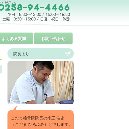
せください。
よくある質問
お問い合わせ
院長より
こだま接骨院院長の小玉 浩史
（こだま ひろふみ）と申します。