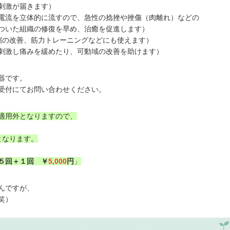
激が届きます）
流を立体的に流すので、急性の捻挫や挫傷（肉離れ）などの
の修復を早め、治癒を促進します）
改善、筋力トレーニングなどにも使えます）
刺激し痛みを緩めたり、可動域の改善を助けます）
器です。
受付にてお問い合わせください。
適用外となりますので、
となります。
５回＋１回 ￥
5,000
円
」
んですが、
笑）