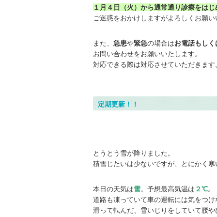
１月４日（火）から通常通り診療をはじ
ご迷惑をおかけしますがよろしくお願い
また、
急患
や
緊急
の場合は
お電話もしく
お問い合わせをお願いいたします。
対応できる際は対応させていただきます
定期更新！！
とうとう雪が降りました。
積雪じたいは少ないですが、とにかく寒い(
本日の天気は
雪
。予想最高気温は
２℃
。
道路も凍っていて車の運転には気をつけ
滑って転んだ、雪いじりをしていて腰や