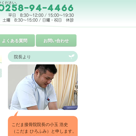
せください。
よくある質問
お問い合わせ
院長より
こだま接骨院院長の小玉 浩史
（こだま ひろふみ）と申します。