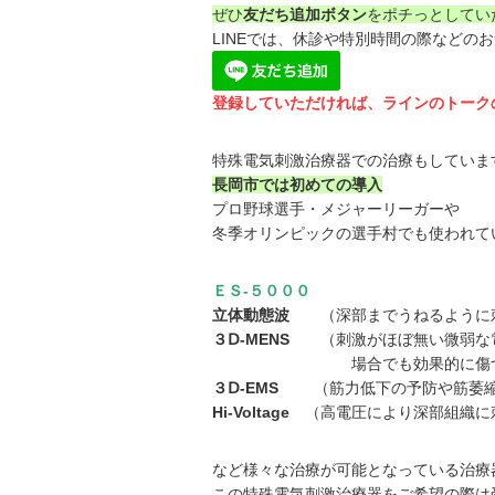
ぜひ
友だち追加ボタン
をポチっとしてい
LINEでは、休診や特別時間の際などの
登録していただければ、ラインのトーク
特殊電気刺激治療器での治療もしていま
長岡市では初めての導入
プロ野球選手・メジャーリーガーや
冬季オリンピックの選手村でも使われて
ＥＳ-５０００
立体動態波
（深部までうねるように刺
３Ⅾ-MENS
（刺激がほぼ無い微弱な電
場合でも効果的に傷ついた組織
３Ⅾ-EMS
（筋力低下の予防や筋萎縮の
Hi-Voltage
（高電圧により深部組織に
など様々な治療が可能となっている治療
この特殊電気刺激治療器をご希望の際は