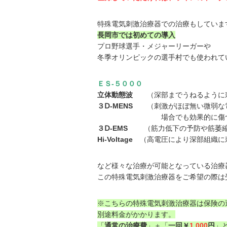
特殊電気刺激治療器での治療もしていま
長岡市では初めての導入
プロ野球選手・メジャーリーガーや
冬季オリンピックの選手村でも使われて
ＥＳ-５０００
立体動態波
（深部までうねるように刺
３Ⅾ-MENS
（刺激がほぼ無い微弱な電
場合でも効果的に傷ついた組織
３Ⅾ-EMS
（筋力低下の予防や筋萎縮の
Hi-Voltage
（高電圧により深部組織に
など様々な治療が可能となっている治療
この特殊電気刺激治療器をご希望の際は
※こちらの特殊電気刺激治療器は保険の
別途料金がかかります。
「
通常の治療費
」＋「
一回￥
1,000
円
」