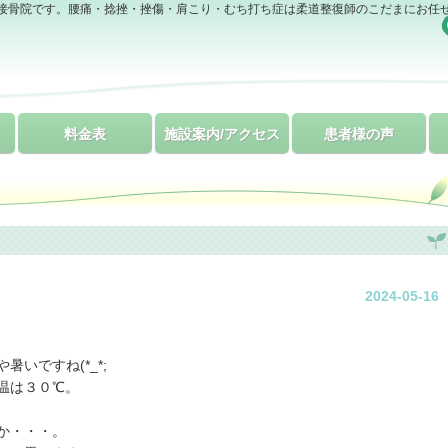
接骨院です。腰痛・捻挫・挫傷・肩こり・むち打ち症は柔道整復師のこだまにお任
料金表
施設案内/アクセス
患者様の声
2024-05-16
いですね(*_*;
温は３０℃。
か・・・。