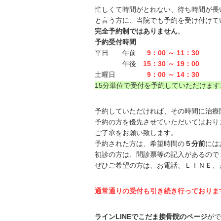
忙しくて時間がとれない、待ち時間が長
と言う方に、当院でも予約を受け付けて
完全予約制ではありません
。
予約受付時間
平日 午前
9：00 ～ 11：30
午後
15：30 ～ 19：00
土曜日
9：00 ～ 14：30
15分単位で受付を予約していただけます
予約していただければ、その時間に治療
予約の方を優先させていただいてはおり
ご了承をお願い致します。
予約された方は、希望時間の
５分前
には
初診の方は、問診票等の記入があるので
ぜひご希望の方は、お電話、ＬＩＮＥ、
通常通りの受付も引き続き行っておりま
ラインLINEでこだま接骨院のページ
がで