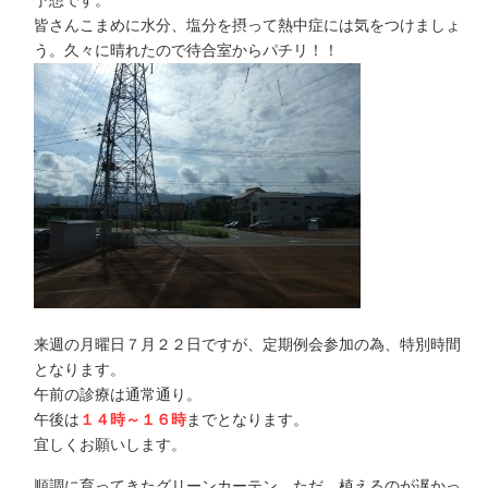
予想です。
皆さんこまめに水分、塩分を摂って熱中症には気をつけましょ
う。久々に晴れたので待合室からパチリ！！
来週の月曜日７月２２日ですが、定期例会参加の為、特別時間
となります。
午前の診療は
通常通り
。
午後は
１４時～１６時
までとなります。
宜しくお願いします。
順調に育ってきたグリーンカーテン。ただ、植えるのが遅かっ