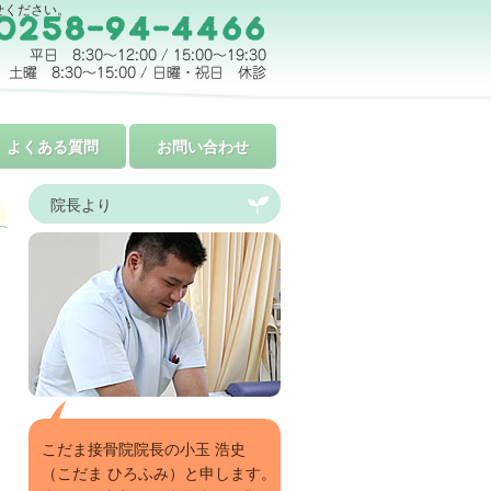
せください。
よくある質問
お問い合わせ
院長より
こだま接骨院院長の小玉 浩史
（こだま ひろふみ）と申します。