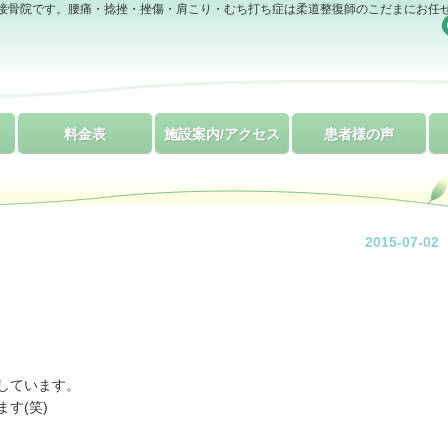
接骨院です。腰痛・捻挫・挫傷・肩こり・むち打ち症は柔道整復師のこだまにお任
料金表
施設案内/アクセス
患者様の声
2015-07-02
しています。
す(笑)