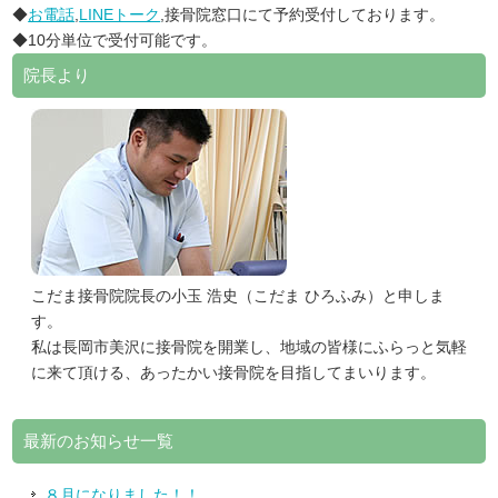
◆
お電話
,
LINEトーク
,接骨院窓口にて予約受付しております。
◆10分単位で受付可能です。
院長より
こだま接骨院院長の小玉 浩史（こだま ひろふみ）と申しま
す。
私は長岡市美沢に接骨院を開業し、地域の皆様にふらっと気軽
に来て頂ける、あったかい接骨院を目指してまいります。
最新のお知らせ一覧
８月になりました！！