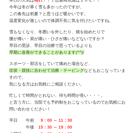
本日の天気は
晴れ
！！予想最高気温は２０℃！！
今年は冬が寒く雪も多かったのですが、
この春先は初夏？と思うほど暖かいです。
温度変化が激しいので体調不良に気を付けたいですね。
雪もなくなり、冬囲いを外したり、畑を始めたりで
腰が痛い・肩が痛い・ひざが痛いなどないですか？
早目の受診、早目の治療で思っているよりも
早期に改善ができることがあります(^^)/
スポーツ・部活をしていて痛めた場合など、
症状・競技に合わせて治療・テーピング
などもおこなっていま
すので、
気になる方はお気軽にご相談ください。
忙しくて時間がとれない、待ち時間が長い・・・。
と言う方に、当院でも予約制をおこなっているのでお気軽にお
問い合わせください！
平日 午前
9：00 ～ 11：30
午後
15：30 ～ 19：00