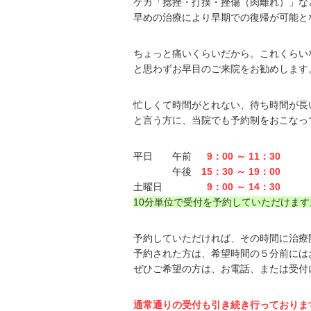
ケガ「捻挫・打撲・挫傷（肉離れ）」な
早めの治療により早期での復帰が可能と
ちょっと痛いくらいだから。これくらい
と思わずお早目のご来院をお勧めします
忙しくて時間がとれない、待ち時間が長
と言う方に、当院でも予約制をおこなっ
平日 午前
9：00 ～ 11：30
午後
15：30 ～ 19：00
土曜日
9：00 ～ 14：30
10分単位で受付を予約していただけます
予約していただければ、その時間に治療
予約された方は、希望時間の５分前には
ぜひご希望の方は、お電話、または受付
通常通りの受付も引き続き行っておりま