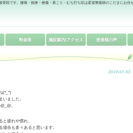
接骨院です。腰痛・捻挫・挫傷・肩こり・むち打ち症は柔道整復師のこだまにお任
料金表
施設案内/アクセス
患者様の声
2019-07-03
*_*)
まいました。
@_@。
ると疲れや慣れ、
る場合も多々あると思います。