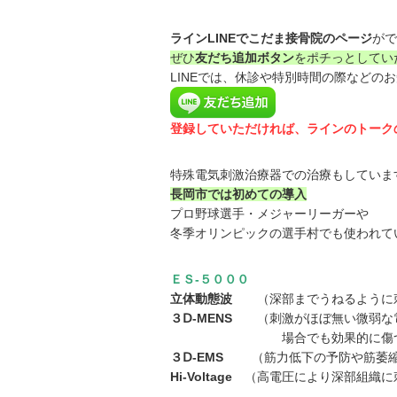
ラインLINEでこだま接骨院のページ
がで
ぜひ
友だち追加ボタン
をポチっとしてい
LINEでは、休診や特別時間の際などの
登録していただければ、ラインのトーク
特殊電気刺激治療器での治療もしていま
長岡市では初めての導入
プロ野球選手・メジャーリーガーや
冬季オリンピックの選手村でも使われて
ＥＳ-５０００
立体動態波
（深部までうねるように刺
３Ⅾ-MENS
（刺激がほぼ無い微弱な電
場合でも効果的に傷ついた組織
３Ⅾ-EMS
（筋力低下の予防や筋萎縮の
Hi-Voltage
（高電圧により深部組織に