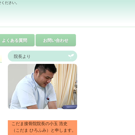
せください。
よくある質問
お問い合わせ
院長より
こだま接骨院院長の小玉 浩史
（こだま ひろふみ）と申します。