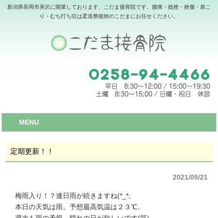
新潟県長岡市美沢に開業しております、こだま接骨院です。腰痛・捻挫・挫傷・肩こ
り・むち打ち症は柔道整復師のこだまにお任せください。
MENU
定期更新！！
2021/05/21
梅雨入り！？連日雨が続きますね(*_*;
本日の天気は雨。予想最高気温は２３℃。