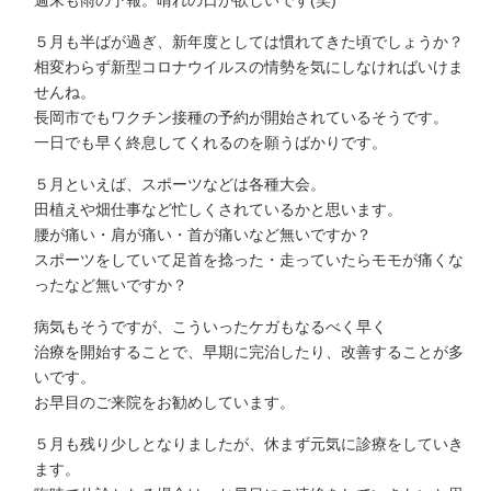
週末も雨の予報。晴れの日が欲しいです(笑)
５月も半ばが過ぎ、新年度としては慣れてきた頃でしょうか？
相変わらず新型コロナウイルスの情勢を気にしなければいけま
せんね。
長岡市でもワクチン接種の予約が開始されているそうです。
一日でも早く終息してくれるのを願うばかりです。
５月といえば、スポーツなどは各種大会。
田植えや畑仕事など忙しくされているかと思います。
腰が痛い・肩が痛い・首が痛いなど無いですか？
スポーツをしていて足首を捻った・走っていたらモモが痛くな
ったなど無いですか？
病気もそうですが、こういったケガもなるべく早く
治療を開始することで、早期に完治したり、改善することが多
いです。
お早目のご来院をお勧めしています。
５月も残り少しとなりましたが、休まず元気に診療をしていき
ます。