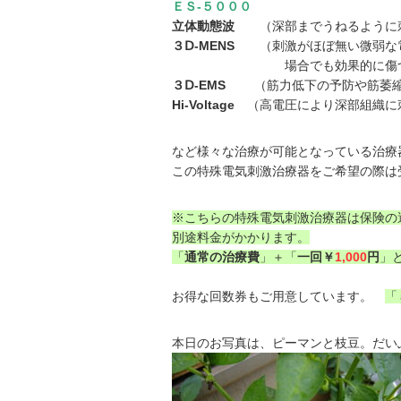
ＥＳ-５０００
立体動態波
（深部までうねるように刺
３Ⅾ-MENS
（刺激がほぼ無い微弱な電
場合でも効果的に傷ついた組織
３Ⅾ-EMS
（筋力低下の予防や筋萎縮の
Hi-Voltage
（高電圧により深部組織に
など様々な治療が可能となっている治療
この特殊電気刺激治療器をご希望の際は
※こちらの特殊電気刺激治療器は保険の
別途料金がかかります。
「
通常の治療費
」＋「
一回￥
1,000
円
」
お得な回数券もご用意しています。
「
本日のお写真は、ピーマンと枝豆。だいぶ