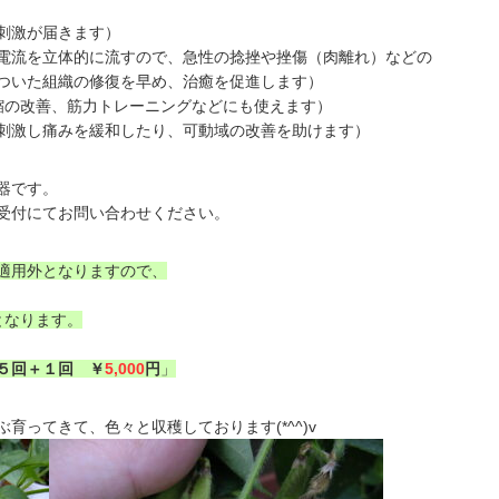
激が届きます）
流を立体的に流すので、急性の捻挫や挫傷（肉離れ）などの
の修復を早め、治癒を促進します）
改善、筋力トレーニングなどにも使えます）
刺激し痛みを緩和したり、可動域の改善を助けます）
器です。
受付にてお問い合わせください。
適用外となりますので、
となります。
５回＋１回 ￥
5,000
円
」
育ってきて、色々と収穫しております(*^^)v