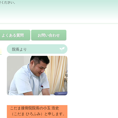
せください。
よくある質問
お問い合わせ
院長より
こだま接骨院院長の小玉 浩史
（こだま ひろふみ）と申します。