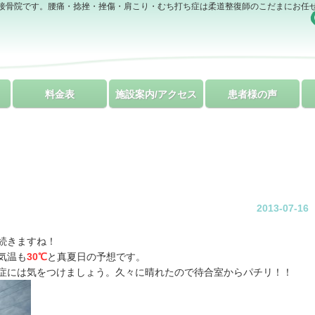
接骨院です。腰痛・捻挫・挫傷・肩こり・むち打ち症は柔道整復師のこだまにお任
料金表
施設案内/アクセス
患者様の声
2013-07-16
続きますね！
気温も
30℃
と真夏日の予想です。
症には気をつけましょう。久々に晴れたので待合室からパチリ！！