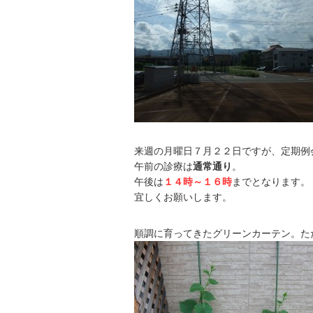
来週の月曜日７月２２日ですが、定期例
午前の診療は
通常通り
。
午後は
１４時～１６時
までとなります。
宜しくお願いします。
順調に育ってきたグリーンカーテン。た