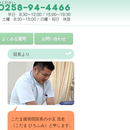
せください。
よくある質問
お問い合わせ
院長より
こだま接骨院院長の小玉 浩史
（こだま ひろふみ）と申します。