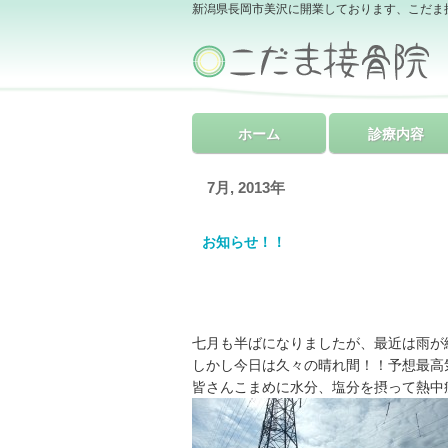
新潟県長岡市美沢に開業しております、こだま
ホーム
診療内容
7月, 2013年
お知らせ！！
七月も半ばになりましたが、最近は雨が
しかし今日は久々の晴れ間！！予想最高
皆さんこまめに水分、塩分を摂って熱中