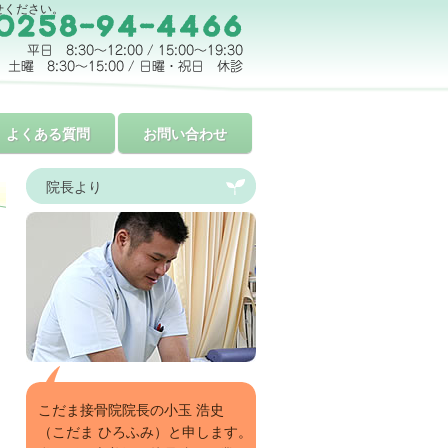
せください。
よくある質問
お問い合わせ
院長より
こだま接骨院院長の小玉 浩史
（こだま ひろふみ）と申します。