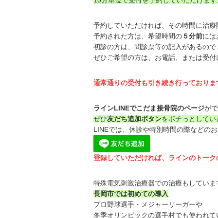
10分単位で受付を予約していただけます
予約していただければ、その時間に治療
予約された方は、希望時間の
５分前
には
初診の方は、問診票等の記入があるので
ぜひご希望の方は、お電話、または受付
通常通りの受付も引き続き行っておりま
ラインLINEでこだま接骨院のページ
がで
ぜひ
友だち追加ボタン
をポチっとしてい
LINEでは、休診や特別時間の際などの
登録していただければ、ラインのトーク
特殊電気刺激治療器での治療もしていま
長岡市では初めての導入
プロ野球選手・メジャーリーガーや
冬季オリンピックの選手村でも使われて