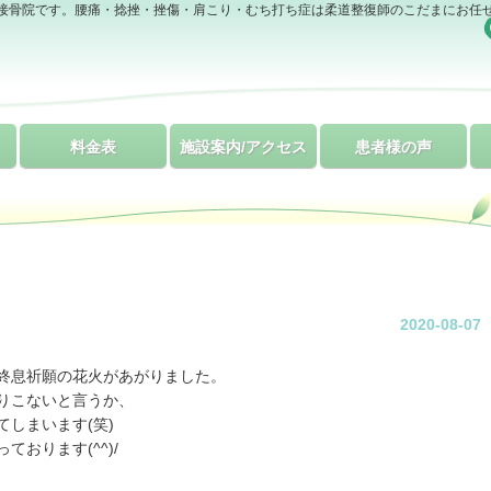
接骨院です。腰痛・捻挫・挫傷・肩こり・むち打ち症は柔道整復師のこだまにお任
料金表
施設案内/アクセス
患者様の声
2020-08-07
終息祈願の花火があがりました。
りこないと言うか、
しまいます(笑)
おります(^^)/