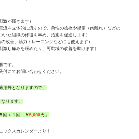
激が届きます）
流を立体的に流すので、急性の捻挫や挫傷（肉離れ）などの
の修復を早め、治癒を促進します）
改善、筋力トレーニングなどにも使えます）
刺激し痛みを緩めたり、可動域の改善を助けます）
器です。
受付にてお問い合わせください。
適用外となりますので、
となります。
５回＋１回 ￥
5,000
円
」
ニックスカレンダーより！！