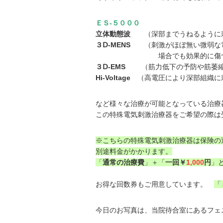
ＥＳ-５０００
立体動態波
（深部までうねるように刺
３Ⅾ-MENS
（刺激がほぼ無い微弱な電
場合でも効果的に傷ついた組織
３Ⅾ-EMS
（筋力低下の予防や筋萎縮の
Hi-Voltage
（高電圧により深部組織に
など様々な治療が可能となっている治療
この特殊電気刺激治療器をご希望の際は
※こちらの特殊電気刺激治療器は保険の
別途料金がかかります。
「
通常の治療費
」＋「
一回￥
1,000
円
」
お得な回数券もご用意しています。
「
今日のお写真は、当院待合室にあるフェ